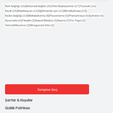
26 yazı
26 yazı
17 yazı
16 yazı
Ruh Sağlığı
(26)
Bütünsel Sağlık
(26)
Yeni Başlayanlar
(17)
Yiyecek
(16)
15 yazı
14 yazı
12 yazı
10 yazı
Diyet
(15)
Meditasyon
(14)
Eğitmenler için
(12)
Mindfullness
(10)
10 yazı
8 yazı
5 yazı
4 yazı
4 yazı
Kadın Sağlığı
(10)
Metabolizma
(8)
Pazarlama
(5)
Pranamaya
(4)
Sutralar
(4)
4 yazı
3 yazı
3 yazı
3 yazı
2 yazı
Ayurveda
(4)
Felsefe
(3)
Sosyal Medya
(3)
Asana
(3)
Yin Yoga
(2)
2 yazı
2 yazı
Yama&Niyama
(2)
Bhagavad Gita
(2)
İletişime Geç
Şartlar & Koşullar
Gizlilik Politikası