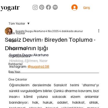
yogatr
Giriş
Tüm Yazılar
Sugata Duygu Akartuna
4 Nis 2025
4 dakikada okunur
Tüm Yazılar
Sessiz Devrim: Bireyden Topluma -
Yoga
Dharma'nın Işığı
Sağlıklı Yaşam
Sugata Duygu Akartuna
Yogi Günlükleri
Hindolog, Eğitmen, Yazar
Rehberler
Instagram: 
@sugata108
Baş Yazı
Öne Çıkanlar
Öğrencilerim derslerimde Sanskrit terimi '
dharma
'yı 
sürekli vurguladığımı bilirler. Çünkü dharma kavramı, bizi 
insan-ı kâmil yoluna sokacak elzem anlamlar 
barındırıyor; hak, hukuk, adalet, hakikat, ahlak, 