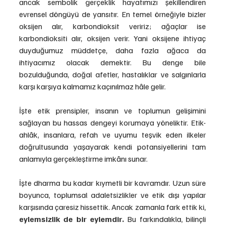
ancak sembolik gerçeklik hayatımızı şekillendiren 
evrensel döngüyü de yansıtır. En temel örneğiyle bizler 
oksijen alır, karbondioksit veririz; ağaçlar ise 
karbondioksiti alır, oksijen verir. Yani oksijene ihtiyaç 
duyduğumuz müddetçe, daha fazla ağaca da 
ihtiyacımız olacak demektir. Bu denge bile 
bozulduğunda, doğal afetler, hastalıklar ve salgınlarla 
karşı karşıya kalmamız kaçınılmaz hâle gelir.
İşte etik prensipler, insanın ve toplumun gelişimini 
sağlayan bu hassas dengeyi korumaya yöneliktir. Etik-
ahlâk, insanlara, refah ve uyumu teşvik eden ilkeler 
doğrultusunda yaşayarak kendi potansiyellerini tam 
anlamıyla gerçekleştirme imkânı sunar.
İşte dharma bu kadar kıymetli bir kavramdır. Uzun süre 
boyunca, toplumsal adaletsizlikler ve etik dışı yapılar 
karşısında çaresiz hissettik. Ancak zamanla fark ettik ki, 
eylemsizlik de bir eylemdir.
 Bu farkındalıkla, bilinçli 