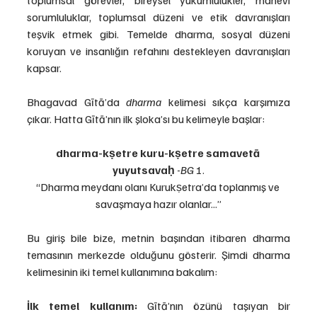
toplumsal görevler, bireysel yükümlülükler, manevi 
sorumluluklar, toplumsal düzeni ve etik davranışları 
teşvik etmek gibi. Temelde dharma, sosyal düzeni 
koruyan ve insanlığın refahını destekleyen davranışları 
kapsar.
Bhagavad Gītā’da 
dharma
 kelimesi sıkça karşımıza 
çıkar. Hatta Gītā’nın ilk şloka’sı bu kelimeyle başlar:
dharma-kṣetre kuru-kṣetre samavetā 
yuyutsavaḥ
 -
BG
 1.
“Dharma meydanı olanı Kurukṣetra’da toplanmış ve 
savaşmaya hazır olanlar...”
Bu giriş bile bize, metnin başından itibaren dharma 
temasının merkezde olduğunu gösterir. Şimdi dharma 
kelimesinin iki temel kullanımına bakalım:
İlk temel kullanım:
 Gītā’nın özünü taşıyan bir 