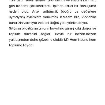
Yani uzun süreli manevi pratiklerim ve yaşam biçimim, 
gen ifademi şekillendirerek içimde kalıcı bir dönüşüme 
neden oldu. Artık adhārmik (doğru ve değerlere 
uymayan) eylemlere yönelmek istesem bile, vicdanım 
buna izin vermiyor ve beni doğru yola yönlendiriyor.
Gītā’nın bilgeliği insanların hayatına güneş gibi doğar ve 
toplum düzenini sağlar. Böyle bir kazan-kazan 
yaklaşımdan daha güzel ne olabilir ki? Hem insana hem 
topluma fayda!