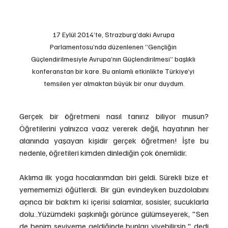
17 Eylül 2014’te, Strazburg’daki Avrupa 
Parlamentosu’nda düzenlenen “Gençliğin 
Güçlendirilmesiyle Avrupa’nın Güçlendirilmesi” başlıklı 
konferanstan bir kare. Bu anlamlı etkinlikte Türkiye’yi 
temsilen yer almaktan büyük bir onur duydum.
Gerçek bir öğretmeni nasıl tanırız biliyor musun? 
Öğretilerini yalnızca vaaz vererek değil, hayatının her 
alanında yaşayan kişidir gerçek öğretmen! İşte bu 
nedenle, öğretileri kimden dinlediğin çok önemlidir.
Aklıma ilk yoga hocalarımdan biri geldi. Sürekli bize et 
yemememizi öğütlerdi. Bir gün evindeyken buzdolabını 
açınca bir baktım ki içerisi salamlar, sosisler, sucuklarla 
dolu…Yüzümdeki şaşkınlığı görünce gülümseyerek, "Sen 
de benim seviyeme geldiğinde bunları yiyebilirsin," dedi 