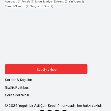
4 yazı
3 yazı
3 yazı
3 yazı
2 yazı
Ayurveda
(4)
Felsefe
(3)
Sosyal Medya
(3)
Asana
(3)
Yin Yoga
(2)
2 yazı
2 yazı
Yama&Niyama
(2)
Bhagavad Gita
(2)
İletişime Geç
Şartlar & Koşullar
Gizlilik Politikası
Çerez Politikası
© 2024 Yogatr bir Asil Çam Kreatif markasıdır, her hakkı saklıdır.