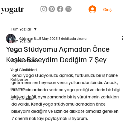
yogatr
Giriş
Tüm Yazılar
Gülseren B.
15 May 2025
3 dakikada okunur
Tüm Yazılar
Yoga Stüdyomu Açmadan Önce
Yoga
Keşke Bilseydim Dediğim 7 Şey
Sağlıklı Yaşam
Yogi Günlükleri
Kendi yoga stüdyonuzu açmak, tutkunuzu bir iş haline 
Rehberler
getirmenin en heyecan verici yollarından biridir. Ancak, 
Baş Yazı
bu sürecin ardında sadece yoga pratiği ve derin bir bilgi 
birikimi değil, aynı zamanda bir iş yürütmenin zorlukları 
Öne Çıkanlar
da vardır. Kendi yoga stüdyomu açmadan önce 
bilseydim dediğim ve sizin de dikkate almanız gereken 
7 önemli noktayı paylaşmak istiyorum.