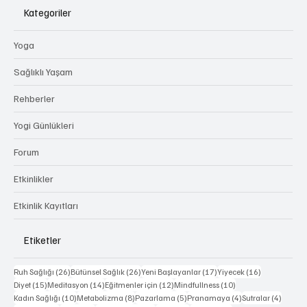
Kategoriler
Yoga
Sağlıklı Yaşam
Rehberler
Yogi Günlükleri
Forum
Etkinlikler
Etkinlik Kayıtları
Etiketler
26 yazı
26 yazı
17 yazı
16 yazı
Ruh Sağlığı
(26)
Bütünsel Sağlık
(26)
Yeni Başlayanlar
(17)
Yiyecek
(16)
15 yazı
14 yazı
12 yazı
10 yazı
Diyet
(15)
Meditasyon
(14)
Eğitmenler için
(12)
Mindfullness
(10)
10 yazı
8 yazı
5 yazı
4 yazı
4 yazı
Kadın Sağlığı
(10)
Metabolizma
(8)
Pazarlama
(5)
Pranamaya
(4)
Sutralar
(4)