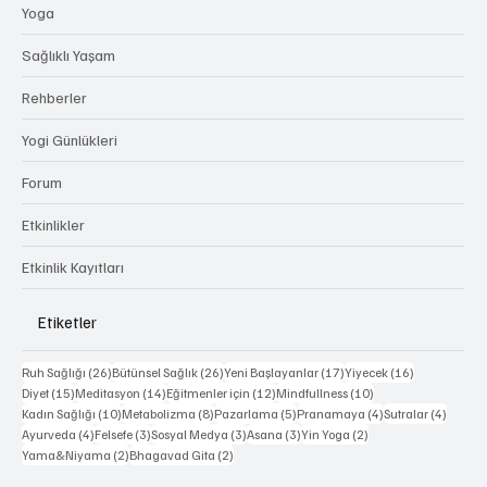
Yoga
Sağlıklı Yaşam
Rehberler
Yogi Günlükleri
Forum
Etkinlikler
Etkinlik Kayıtları
Etiketler
26 yazı
26 yazı
17 yazı
16 yazı
Ruh Sağlığı
(26)
Bütünsel Sağlık
(26)
Yeni Başlayanlar
(17)
Yiyecek
(16)
15 yazı
14 yazı
12 yazı
10 yazı
Diyet
(15)
Meditasyon
(14)
Eğitmenler için
(12)
Mindfullness
(10)
10 yazı
8 yazı
5 yazı
4 yazı
4 yazı
Kadın Sağlığı
(10)
Metabolizma
(8)
Pazarlama
(5)
Pranamaya
(4)
Sutralar
(4)
4 yazı
3 yazı
3 yazı
3 yazı
2 yazı
Ayurveda
(4)
Felsefe
(3)
Sosyal Medya
(3)
Asana
(3)
Yin Yoga
(2)
2 yazı
2 yazı
Yama&Niyama
(2)
Bhagavad Gita
(2)