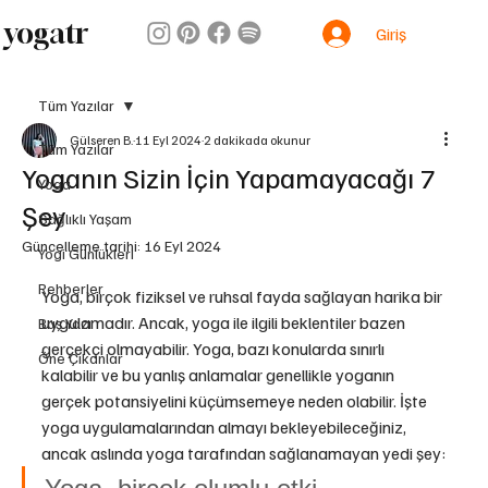
yogatr
Giriş
Tüm Yazılar
Gülseren B.
11 Eyl 2024
2 dakikada okunur
Tüm Yazılar
Yoganın Sizin İçin Yapamayacağı 7
Yoga
Şey
Sağlıklı Yaşam
Güncelleme tarihi:
16 Eyl 2024
Yogi Günlükleri
Rehberler
Yoga, birçok fiziksel ve ruhsal fayda sağlayan harika bir 
uygulamadır. Ancak, yoga ile ilgili beklentiler bazen 
Baş Yazı
gerçekçi olmayabilir. Yoga, bazı konularda sınırlı 
Öne Çıkanlar
kalabilir ve bu yanlış anlamalar genellikle yoganın 
gerçek potansiyelini küçümsemeye neden olabilir. İşte 
yoga uygulamalarından almayı bekleyebileceğiniz, 
ancak aslında yoga tarafından sağlanamayan yedi şey: