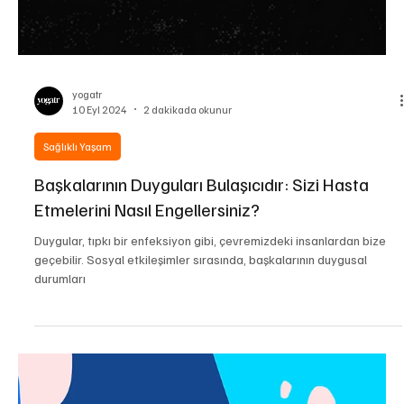
yogatr
10 Eyl 2024
3 dakikada okunur
Sağlıklı Yaşam
Neden Diğer İnsanlardan Daha Fazla
Ağlıyorsunuz? İşte Potansiyel 7 Sebep
eğer siz diğerlerinden daha fazla ağlıyorsanız? Uzmanlara sorduk
ve bazı insanların neden diğerlerinden daha fazla ağladığını
anlamak için a