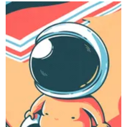
7 Ara 2024
4 dakikada okunur
Sağlıklı Yaşam
PMS Sinirliliğini Yönetmenin 7 Yolu
Eğer PMS sinirliliği nedeniyle kendinizi kişisel olarak hedef alınmış
hissediyorsanız, yalnız değilsiniz.