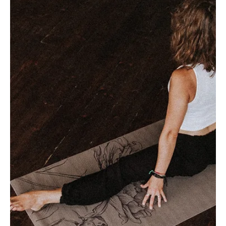
Gülseren B.
12 Eyl 2024
2 dakikada okunur
Yoga
Yoganın 5 Terapötik Faydası
Yoga sadece bir egzersiz rutini değil, aynı zamanda vücudu ve zihni
şifalandıran bir terapi aracı olarak da kullanılıyor. İşte yoganın 5 öne