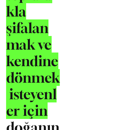
kla
şifalan
mak ve
kendine
dönmek
isteyenl
er için
doğanın