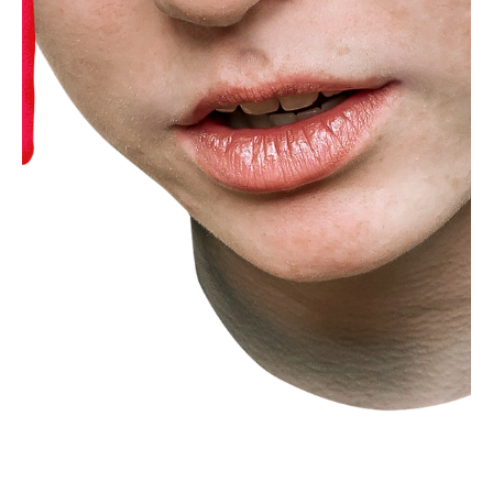
yogatr
11 Eyl 2024
3 dakikada okunur
Yoga
15 Maddede Yoga Yapmanın Sağlığına Faydaları
Düzenli yoga pratiği yapmak, hem fiziksel sağlığı geliştirir hem de
zihinsel huzuru artırır. İşte yoga yapmanın 15 önemli sağlık faydası: