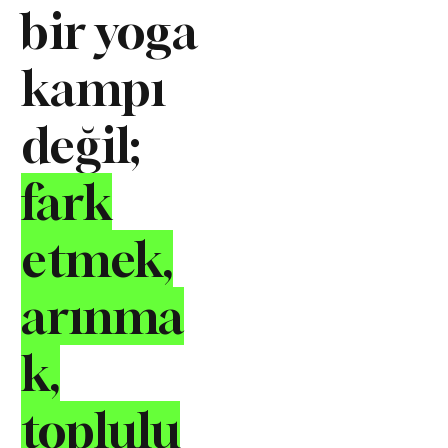
bir yoga
kampı
değil;
fark
etmek,
arınma
k,
toplulu