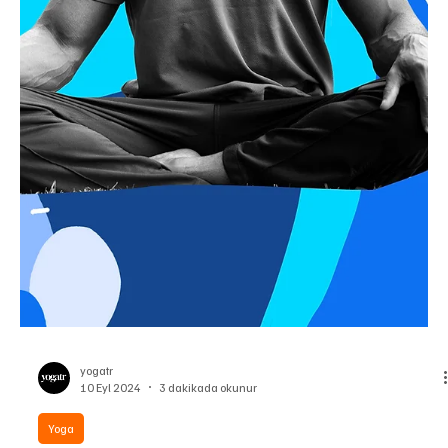
yogatr
10 Eyl 2024
2 dakikada okunur
Sağlıklı Yaşam
Başkalarının Duyguları Bulaşıcıdır: Sizi Hasta
Etmelerini Nasıl Engellersiniz?
Duygular, tıpkı bir enfeksiyon gibi, çevremizdeki insanlardan bize
geçebilir. Sosyal etkileşimler sırasında, başkalarının duygusal
durumları