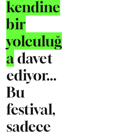
kendine
bir
yolculuğ
a
davet
ediyor…
Bu
festival,
sadece