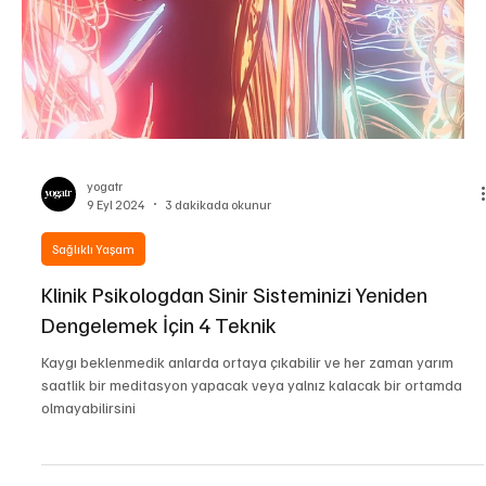
yogatr
10 Eyl 2024
3 dakikada okunur
Yoga
Yoganın Zihne İyi Geldiğine Dair 10 Kanıt
Yoga, özellikle meditasyon ve nefes egzersizleri içeren pratiği
sayesinde stres yönetiminde etkilidir. Yoga, anksiyete
bozukluklarıyla mücad