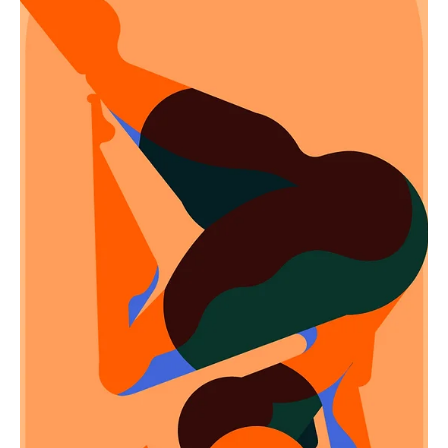
Yoga
Yoga'nın Ruh Sağlığınıza 7 Faydası
Yoga, fiziksel sağlığın yanı sıra ruhsal dengeyi de destekleyen bir
uygulamadır. Sıkı bir meditasyon pratiği ve düzenli yoga seansları,
ruhs