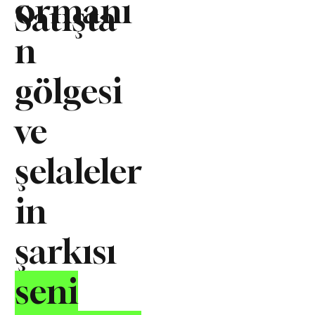
ormanı
Satışta
n
gölgesi
ve
şelaleler
in
şarkısı
seni