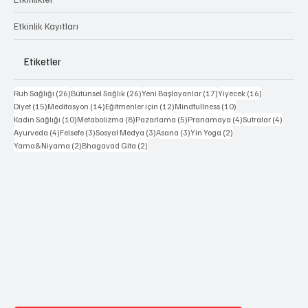
Etkinlik Kayıtları
Etiketler
26 yazı
26 yazı
17 yazı
16 yazı
Ruh Sağlığı
(26)
Bütünsel Sağlık
(26)
Yeni Başlayanlar
(17)
Yiyecek
(16)
15 yazı
14 yazı
12 yazı
10 yazı
Diyet
(15)
Meditasyon
(14)
Eğitmenler için
(12)
Mindfullness
(10)
10 yazı
8 yazı
5 yazı
4 yazı
4 yazı
Kadın Sağlığı
(10)
Metabolizma
(8)
Pazarlama
(5)
Pranamaya
(4)
Sutralar
(4)
4 yazı
3 yazı
3 yazı
3 yazı
2 yazı
Ayurveda
(4)
Felsefe
(3)
Sosyal Medya
(3)
Asana
(3)
Yin Yoga
(2)
2 yazı
2 yazı
Yama&Niyama
(2)
Bhagavad Gita
(2)