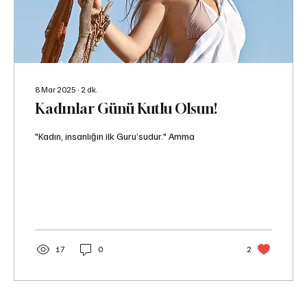
8 Mar 2025
∙
2
dk.
Kadınlar Günü Kutlu Olsun!
"Kadın, insanlığın ilk Guru’sudur." Amma
17
0
2