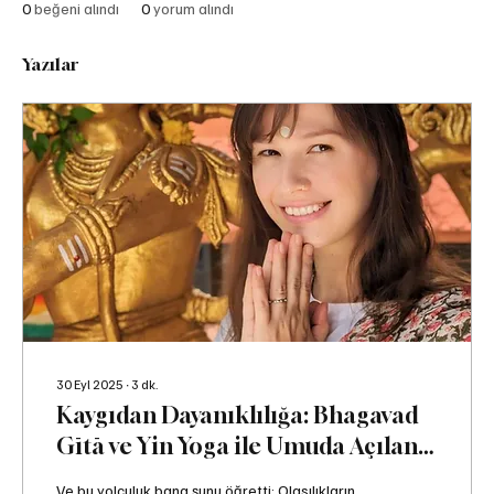
0
beğeni alındı
0
yorum alındı
Yazılar
30 Eyl 2025
∙
3
dk.
Kaygıdan Dayanıklılığa: Bhagavad
Gītā ve Yin Yoga ile Umuda Açılan
Kapı
Ve bu yolculuk bana şunu öğretti: Olasılıkların