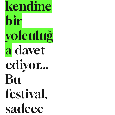
kendine
bir
yolculuğ
a
davet
ediyor…
Bu
festival,
sadece