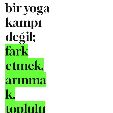
bir yoga
kampı
değil;
fark
etmek,
arınma
k,
toplulu