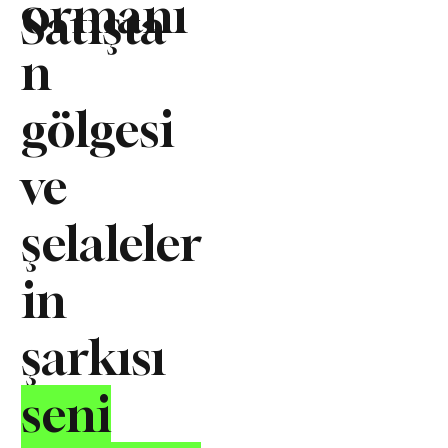
ormanı
Satışta
n
gölgesi
ve
şelaleler
in
şarkısı
seni