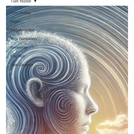
Tüm Yazılar
Tüm Yazılar
Yoga
Sağlıklı Yaşam
Yogi Günlükleri
Rehberler
Baş Yazı
Öne Çıkanlar