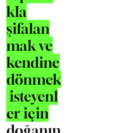
kla
şifalan
mak ve
kendine
dönmek
isteyenl
er için
doğanın