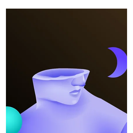
yogatr
10 Eyl 2024
3 dakikada okunur
Yoga
Yoganın Zihne İyi Geldiğine Dair 10 Kanıt
Yoga, özellikle meditasyon ve nefes egzersizleri içeren pratiği
sayesinde stres yönetiminde etkilidir. Yoga, anksiyete
bozukluklarıyla mücad