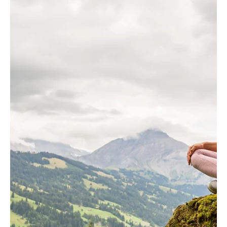
yogatr
9 Eyl 2024
2 dakikada okunur
Rehberler
Her Zaman Kullanabileceğiniz 71 Pozitif Cümle
Pozitif onaylar, kendinizi iyi hissetmek, özgüveninizi artırmak ve
kendinize bakım yapmak için mükemmel bir araçtır. İşte her an
kullanabile