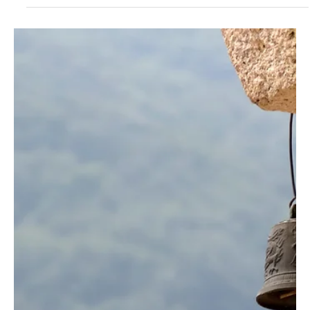
yogatr
28 Ağu 2024
2 dakikada okunur
Rehberler
Yoga Pozu Yapmadan Yoga Yapmanın 5 Yolu
İşte yoga pozları yapmadan yoga pratiğinizi nasıl
sürdürebileceğinize dair beş öneri.