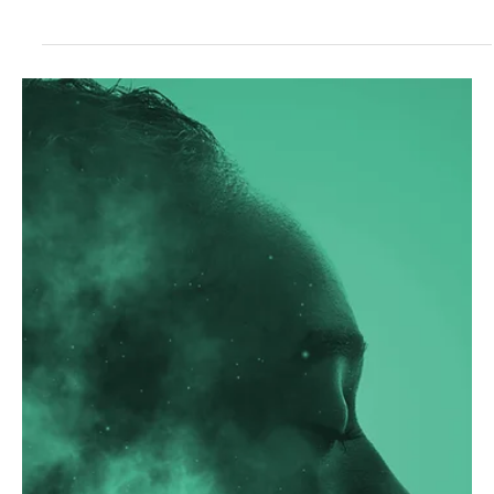
yogatr
28 Ağu 2024
2 dakikada okunur
Sağlıklı Yaşam
Mindfulness Nedir?
Mindfulness nedir ve hayatımıza nasıl katkı sağlar?