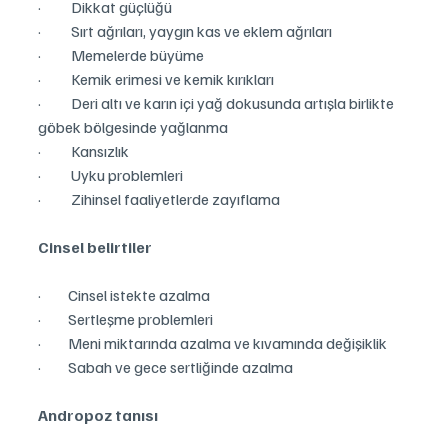
·          Dikkat güçlüğü
·          Sırt ağrıları, yaygın kas ve eklem ağrıları
·          Memelerde büyüme
·          Kemik erimesi ve kemik kırıkları
·          Deri altı ve karın içi yağ dokusunda artışla birlikte 
göbek bölgesinde yağlanma
·          Kansızlık
·          Uyku problemleri
·          Zihinsel faaliyetlerde zayıflama
Cinsel belirtiler
·         Cinsel istekte azalma
·         Sertleşme problemleri
·         Meni miktarında azalma ve kıvamında değişiklik
·         Sabah ve gece sertliğinde azalma
Andropoz tanısı