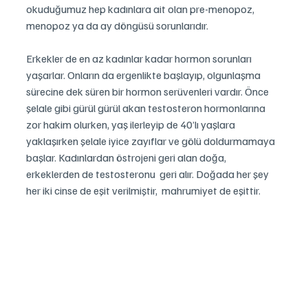
okuduğumuz hep kadınlara ait olan pre-menopoz, 
menopoz ya da ay döngüsü sorunlarıdır.
Erkekler de en az kadınlar kadar hormon sorunları 
yaşarlar. Onların da ergenlikte başlayıp, olgunlaşma 
sürecine dek süren bir hormon serüvenleri vardır. Önce 
şelale gibi gürül gürül akan testosteron hormonlarına 
zor hakim olurken, yaş ilerleyip de 40’lı yaşlara 
yaklaşırken şelale iyice zayıflar ve gölü doldurmamaya 
başlar. Kadınlardan östrojeni geri alan doğa, 
erkeklerden de testosteronu  geri alır. Doğada her şey 
her iki cinse de eşit verilmiştir,  mahrumiyet de eşittir.