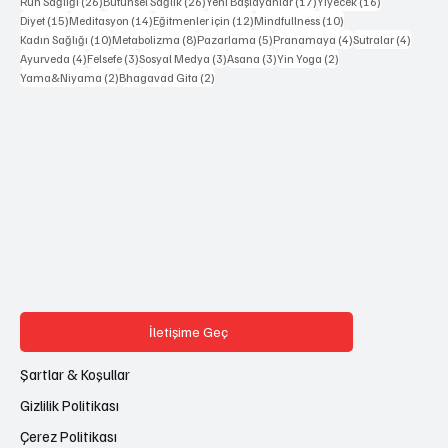
26 yazı
26 yazı
17 yazı
16 yazı
Ruh Sağlığı
(26)
Bütünsel Sağlık
(26)
Yeni Başlayanlar
(17)
Yiyecek
(16)
15 yazı
14 yazı
12 yazı
10 yazı
Diyet
(15)
Meditasyon
(14)
Eğitmenler için
(12)
Mindfullness
(10)
10 yazı
8 yazı
5 yazı
4 yazı
4 yazı
Kadın Sağlığı
(10)
Metabolizma
(8)
Pazarlama
(5)
Pranamaya
(4)
Sutralar
(4)
4 yazı
3 yazı
3 yazı
3 yazı
2 yazı
Ayurveda
(4)
Felsefe
(3)
Sosyal Medya
(3)
Asana
(3)
Yin Yoga
(2)
2 yazı
2 yazı
Yama&Niyama
(2)
Bhagavad Gita
(2)
İletişime Geç
Şartlar & Koşullar
Gizlilik Politikası
Çerez Politikası