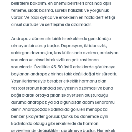
belirtilere bakalım; en önemli belirtileri arasında aşırı 
terleme, sıcak basma, sürekli halsizlik ve yorgunluk  
vardır. Ve tabii ayrıca ve erkeklerin en fazla dert ettiği 
cinsel dürtüde ve sertleşme de azalmadır.
Andropoz dönemi ile birlikte erkeklerde geri dönüşü 
olmayan bir süreç başlar. Depresyon, iktidarsızlık, 
saldırgan davranışlar, kas kütlesinde azalma, ereksiyon 
sorunları ve cinsel isteksizlik en çok rastlanan 
sorunlardır. Özellikle 45-50 üstü erkeklerde görülmeye 
başlanan andropoz bir hastalık değil doğal bir süreçtir.
Yaşın ilerlemesiyle beraber erkeklik hormonu olan 
testosteronun kandaki seviyesinin azalması ve buna 
bağlı olarak ortaya çıkan şikayetlerin oluşturduğu 
duruma andropoz ya da olgunlaşan adam sendromu 
denir. Andropozda kadınlarda görülen menopoza 
benzer şikayetler görülür. Çünkü bu dönemde aynı 
kadınlarda olduğu gibi erkeklerde de hormon 
seviyelerinde değişiklikler görülmeye başlar. Her erkek 