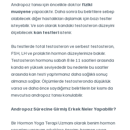
Andropoz tanısı için öncelikle doktor 
fiziki 
muayene
 yapacaktır. Daha sonra bu belirtilere sebep 
olabilecek diğer hastalıkları dışlamak için bazı testler 
isteyebilir. Ve son olarak kandaki testosteron düzeyini 
ölçebilecek 
kan testleri
 istenir.
Bu testlerde total testosteron ve serbest testosteron, 
FSH, LH ve prolaktin hormon düzeylerinize bakılır. 
Testosteron hormonu sabah 8 ile 11 saatleri arasında 
kanda en yüksek seviyededir bu nedenle bu saatler 
arasında kan testi yaptırmanız daha sağlıklı sonuç 
almanızı sağlar. Ölçümlerde testosteronda düşüklük 
varsa ve daha önce saydığımız belirtilerin bir kısmı da 
mevcutsa andropoz tanısı konulabilir.
Andropoz Sürecine Girmiş Erkek Neler Yapabilir?
Bir Hormon Yoga Terapi Uzmanı olarak benim hormon 
sorunları yaşayan erkeklere önerim; hormon yoga 