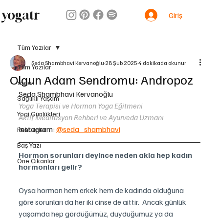
yogatr
Giriş
Tüm Yazılar
Seda Shambhavi Kervanoğlu
28 Şub 2025
4 dakikada okunur
Tüm Yazılar
Olgun Adam Sendromu: Andropoz
Yoga
Seda Shambhavi Kervanoğlu
Sağlıklı Yaşam
Yoga Terapisi ve Hormon Yoga Eğitmeni
Yogi Günlükleri
Aktif Meditasyon Rehberi ve Ayurveda Uzmanı
Instagram: 
@seda_shambhavi
Rehberler
Baş Yazı
Hormon sorunları deyince neden akla hep kadın 
Öne Çıkanlar
hormonları gelir?
Oysa hormon hem erkek hem de kadında olduğuna 
göre sorunları da her iki cinse de aittir.  Ancak günlük 
yaşamda hep gördüğümüz, duyduğumuz ya da 