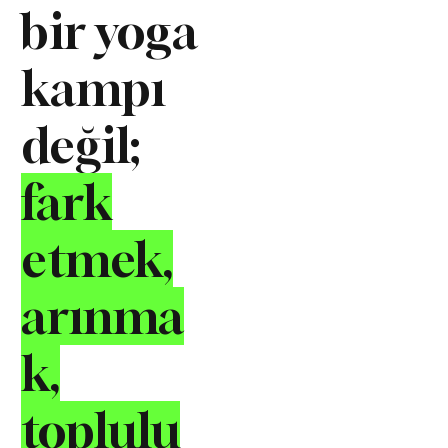
bir yoga
kampı
değil;
fark
etmek,
arınma
k,
toplulu