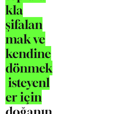
kla
şifalan
mak ve
kendine
dönmek
isteyenl
er için
doğanın