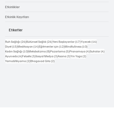
Forum
Etkinlikler
Etkinlik Kayıtları
Etiketler
26 yazı
26 yazı
17 yazı
16 yazı
Ruh Sağlığı
(26)
Bütünsel Sağlık
(26)
Yeni Başlayanlar
(17)
Yiyecek
(16)
15 yazı
14 yazı
12 yazı
10 yazı
Diyet
(15)
Meditasyon
(14)
Eğitmenler için
(12)
Mindfullness
(10)
10 yazı
8 yazı
5 yazı
4 yazı
4 yazı
Kadın Sağlığı
(10)
Metabolizma
(8)
Pazarlama
(5)
Pranamaya
(4)
Sutralar
(4)
4 yazı
3 yazı
3 yazı
3 yazı
2 yazı
Ayurveda
(4)
Felsefe
(3)
Sosyal Medya
(3)
Asana
(3)
Yin Yoga
(2)
2 yazı
2 yazı
Yama&Niyama
(2)
Bhagavad Gita
(2)