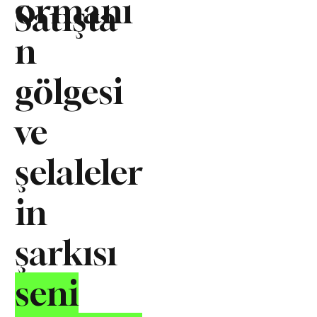
ormanı
Satışta
n
gölgesi
ve
şelaleler
in
şarkısı
seni