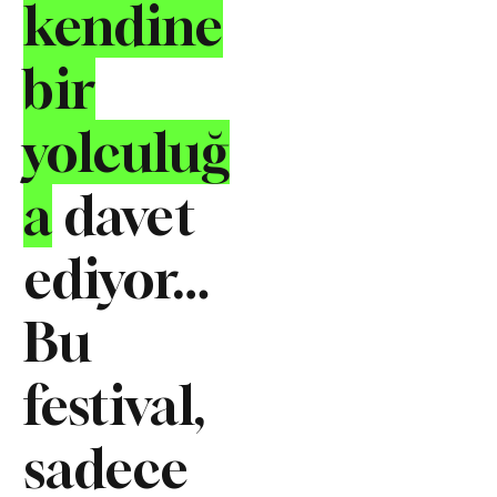
kendine
bir
yolculuğ
a
davet
ediyor…
Bu
festival,
sadece