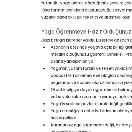
“otantik” yoga olarak gördüğünüz şeylere çok 
Kısa format içeriklerin oluşturulduğu sosyal m
yüzden daha akıllı bir tüketici ve araştırıcı olun.
Yoga Öğrenmeye Hazır Olduğunuzu 
Bazı belirgin işaretler vardır. Bu listeyi gözde
Asananın ötesinde yogaya açık bir ilgi gel
meraklı olduğunuzu gösterir. Örnekler: P
asana yaklaşımları vb.
Yoga’nın yaşam tarzını ve felsefi yaklaşım
podcast’leri dinlemeye ve blogları okumay
uygulama ve manevi olarak kendinizi yük
Otantik bilgiye dayalı öğretmenler bulma
ve bu yolculukta zaman tanımaya açıksın
Yoga’yı sadece pozlar olarak değil, günl
Yoga aracılığıyla daha iyi bir insan olmaya 
haline geliyor.
Kararlarınız ego tarafından değil, bir aray
yeteneği geliştirdiniz.