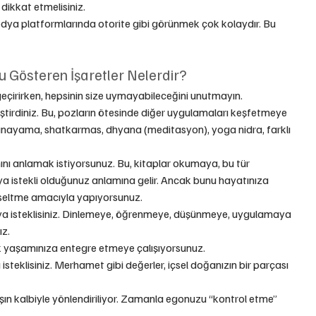
dikkat etmelisiniz.
edya platformlarında otorite gibi görünmek çok kolaydır. Bu 
Gösteren İşaretler Nelerdir?
n geçirirken, hepsinin size uymayabileceğini unutmayın.
iştirdiniz. Bu, pozların ötesinde diğer uygulamaları keşfetmeye 
ranayama, shatkarmas, dhyana (meditasyon), yoga nidra, farklı 
ını anlamak istiyorsunuz. Bu, kitaplar okumaya, bu tür 
a istekli olduğunuz anlamına gelir. Ancak bunu hayatınıza 
seltme amacıyla yapıyorsunuz.
ya isteklisiniz. Dinlemeye, öğrenmeye, düşünmeye, uygulamaya 
ız.
ük yaşamınıza entegre etmeye çalışıyorsunuz.
isteklisiniz. Merhamet gibi değerler, içsel doğanızın bir parçası 
ışın kalbiyle yönlendiriliyor. Zamanla egonuzu “kontrol etme” 