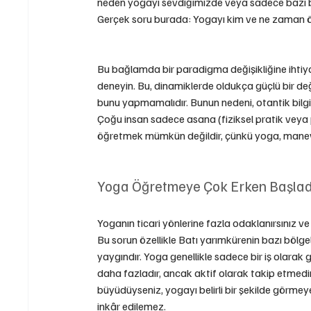
neden yogayı sevdiğimizde veya sadece bazı bö
Gerçek soru burada: Yogayı kim ve ne zaman 
Bu bağlamda bir paradigma değişikliğine ihtiya
deneyin. Bu, dinamiklerde oldukça güçlü bir de
bunu yapmamalıdır. Bunun nedeni, otantik bilgi
Çoğu insan sadece asana (fiziksel pratik veya
öğretmek mümkün değildir, çünkü yoga, manevi 
Yoga Öğretmeye Çok Erken Başlad
Yoganın ticari yönlerine fazla odaklanırsınız v
Bu sorun özellikle Batı yarımkürenin bazı bölg
yaygındır. Yoga genellikle sadece bir iş olarak 
daha fazladır, ancak aktif olarak takip etmedi
büyüdüyseniz, yogayı belirli bir şekilde görmeye b
inkâr edilemez.