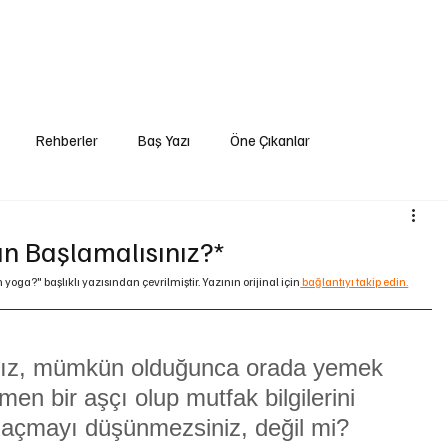
ıklı Yaşam
Rehberler
Yogi Günlükleri
Etkinlikler
Podcast
Foru
Rehberler
Baş Yazı
Öne Çıkanlar
 Başlamalısınız?*
yoga?" başlıklı yazısından çevrilmiştir. Yazının orijinal için
 bağlantıyı takip edin.
anız, mümkün olduğunca orada yemek 
en bir aşçı olup mutfak bilgilerini 
ı açmayı düşünmezsiniz, değil mi?