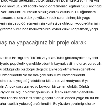
blog yazısı gerektirir. Ancak şunu bilin, bazı harika eğitimler var 
 de mevcut. 200 saatlik yoga öğretmenliği eğitimi, 500 saat gibi 
ar. Bunu iki ucu keskin bir kılıç olarak düşünün. Bu eğitimlere 
 alırsanız (şans oldukça yüksek) çok sulandırılmış bir yoga 
eninizin veya öğretmeninizin kalitesi ve aldıkları yoga eğitiminin 
ı öğrenme sürecinde merkezi bir rol oynar çünkü öğretmen, yoga 
aşına yapacağınız bir proje olarak 
özellikle Instagram, TikTok veya YouTube gibi sosyal medyada 
yada popülerlik genellikle otantik kaynak eşittir olarak varsayılır. 
 olduğunda bu doğru değildir. En iyi öğretmenlerin genellikle 
unmadıklarını, ya da açıkçası bunu umursamadıklarını 
aha fazla yoga öğretebilirler ki bu, sosyal medyada 5 yıl 
r. Ancak sosyal medya kaygan bir zemin olabilir. Çünkü 
ayıları bir ölçüt olarak görürsünüz. İçerik üreticileri genellikle 
zmet tabanlı endüstriler için geçerli olabilir, ancak yoga bu tür bir 
 daha içsel bir yolculuğa yönlendirir. Bu yüzden çevrimiçi olarak 