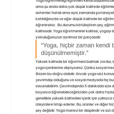
Yoga öğretmenliği eğitimleri kendi başlarına bir 
ama şu anda daha çok düşük kalitede eğitimler
sistemler hatalı ama aynı zamanda potansiyeli v
katıldığınızda ve eğer düşük kalitede bir eğitim
öğrenirsiniz.  Bu durumu kötüleştiren şey, eğitm
kalitesidir. Yoga öğretmeninin kalitesi, yogay
yolculuğunuzun ayrılmaz bir parçasıdır.
“Yoga, hiçbir zaman kendi b
düşünülmemiştir.”
Yüksek kalitede bir öğretmeni bulmak zordur, 
yoga içeriklerine alıştıysanız. Çünkü sosyal med
Bazen bu doğru olabilir. Ancak yoga söz konusu
çevrimdışı olduğunu ve sosyal medyada hiç bul
savunabilirim. Çevrimdışında 5 dakikada size d
boyunca öğrenebileceğinizden çok daha fazladı
genellikle yüksek kalitedeki içerik için yalnızca s
izleyicilere hitap ederler. Bu, ürünler ve diğer hi
şey değildir. Yoga manevi bir disiplindir ve sizi