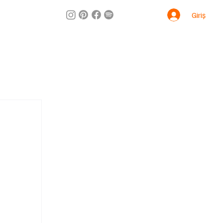
Giriş
m