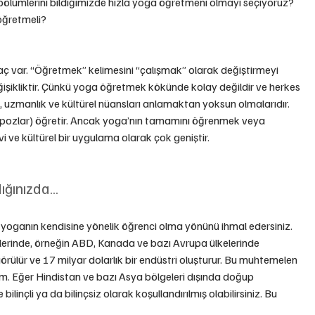
lümlerini bildiğimizde hızla yoga öğretmeni olmayı seçiyoruz? 
öğretmeli?
ç var. “Öğretmek” kelimesini “çalışmak” olarak değiştirmeyi 
ğişikliktir. Çünkü yoga öğretmek kökünde kolay değildir ve herkes 
, uzmanlık ve kültürel nüansları anlamaktan yoksun olmalarıdır. 
 pozlar) öğretir. Ancak yoga’nın tamamını öğrenmek veya 
ve kültürel bir uygulama olarak çok geniştir.
ığınızda…
e yoganın kendisine yönelik öğrenci olma yönünü ihmal edersiniz. 
elerinde, örneğin ABD, Kanada ve bazı Avrupa ülkelerinde 
görülür ve 17 milyar dolarlık bir endüstri oluşturur. Bu muhtemelen 
m. Eğer Hindistan ve bazı Asya bölgeleri dışında doğup 
ilinçli ya da bilinçsiz olarak koşullandırılmış olabilirsiniz. Bu 