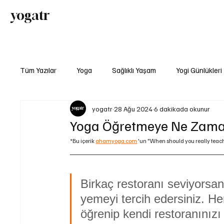
yogatr
Yoga
Sağl
Tüm Yazılar
Yoga
Sağlıklı Yaşam
Yogi Günlükleri
yogatr
28 Ağu 2024
6 dakikada okunur
Yoga Öğretmeye Ne Zaman
*Bu içerik 
ahamyoga.com
 'un "When should you really teach 
Birkaç restoranı seviyors
yemeyi tercih edersiniz. Hem
öğrenip kendi restoranınız