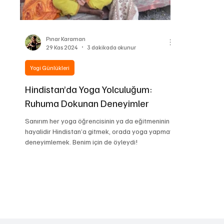
Pınar Karaman
29 Kas 2024
3 dakikada okunur
Yogi Günlükleri
Hindistan’da Yoga Yolculuğum:
Ruhuma Dokunan Deneyimler
Sanırım her yoga öğrencisinin ya da eğitmeninin
hayalidir Hindistan’a gitmek, orada yoga yapmayı
deneyimlemek. Benim için de öyleydi!