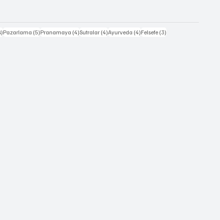
8 yazı
5 yazı
4 yazı
4 yazı
4 yazı
3 yazı
8)
Pazarlama
(5)
Pranamaya
(4)
Sutralar
(4)
Ayurveda
(4)
Felsefe
(3)