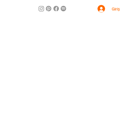
Giriş
m