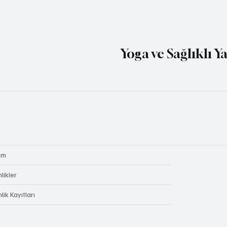
Yoga ve Sağlıklı Y
um
nlikler
nlik Kayıtları