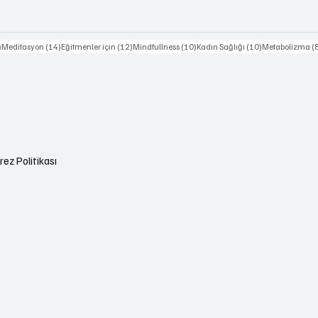
15 yazı
14 yazı
12 yazı
10 yazı
10 yazı
)
Meditasyon
(14)
Eğitmenler için
(12)
Mindfullness
(10)
Kadın Sağlığı
(10)
Metabolizma
(
yazı
rez Politikası