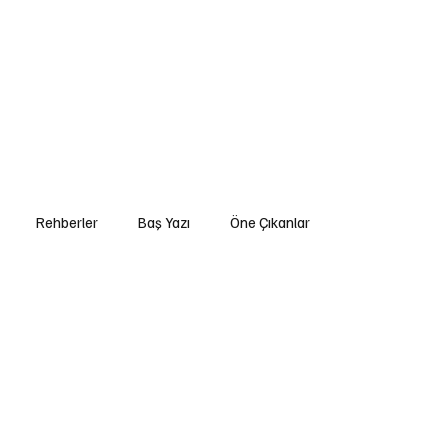
ıklı Yaşam
Rehberler
Yogi Günlükleri
Etkinlikler
Podcast
Foru
Rehberler
Baş Yazı
Öne Çıkanlar