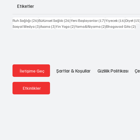
Etiketler
26 yazı
26 yazı
17 yazı
16 yazı
Ruh Sağlığı
(26)
Bütünsel Sağlık
(26)
Yeni Başlayanlar
(17)
Yiyecek
(16)
Diyet
(15
3 yazı
3 yazı
2 yazı
2 yazı
2 
Sosyal Medya
(3)
Asana
(3)
Yin Yoga
(2)
Yama&Niyama
(2)
Bhagavad Gita
(2)
Gizlilik Politikası
Çe
Şartlar & Koşullar
İletişime Geç
Etkinlikler