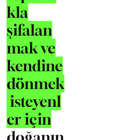
kla
şifalan
mak ve
kendine
dönmek
isteyenl
er için
doğanın