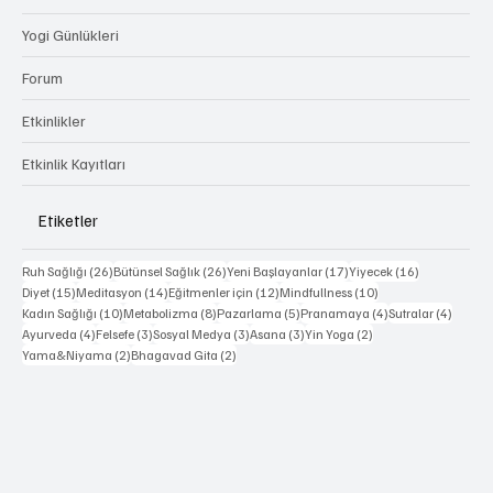
Rehberler
Yogi Günlükleri
Forum
Etkinlikler
Etkinlik Kayıtları
Etiketler
26 yazı
26 yazı
17 yazı
16 yazı
Ruh Sağlığı
(26)
Bütünsel Sağlık
(26)
Yeni Başlayanlar
(17)
Yiyecek
(16)
15 yazı
14 yazı
12 yazı
10 yazı
Diyet
(15)
Meditasyon
(14)
Eğitmenler için
(12)
Mindfullness
(10)
10 yazı
8 yazı
5 yazı
4 yazı
4 yazı
Kadın Sağlığı
(10)
Metabolizma
(8)
Pazarlama
(5)
Pranamaya
(4)
Sutralar
(4)
4 yazı
3 yazı
3 yazı
3 yazı
2 yazı
Ayurveda
(4)
Felsefe
(3)
Sosyal Medya
(3)
Asana
(3)
Yin Yoga
(2)
2 yazı
2 yazı
Yama&Niyama
(2)
Bhagavad Gita
(2)