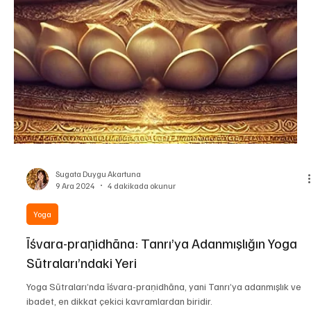
Sugata Duygu Akartuna
9 Ara 2024
4 dakikada okunur
Yoga
Īśvara-praṇidhāna: Tanrı’ya Adanmışlığın Yoga
Sūtraları’ndaki Yeri