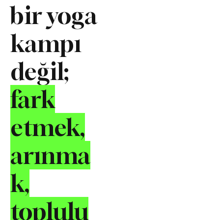
bir yoga
kampı
değil;
fark
etmek,
arınma
k,
toplulu