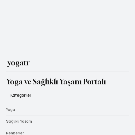
veren hikâyeler, eğitmen röportajları ve hayat tarzı
önerileriyle seni akışa davet ediyor.
yogatr
Yoga ve Sağlıklı Yaşam Portalı
Kategoriler
Yoga
Sağlıklı Yaşam