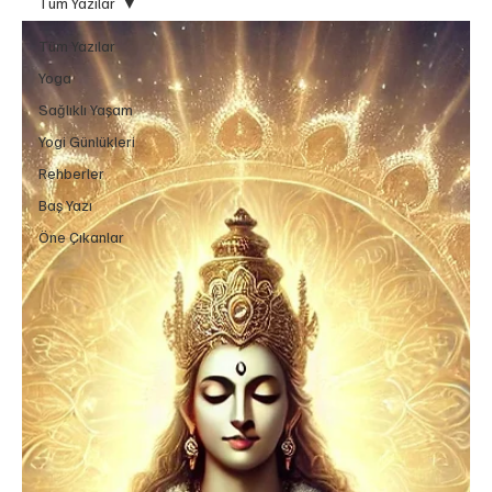
Tüm Yazılar
Tüm Yazılar
Yoga
Sağlıklı Yaşam
Yogi Günlükleri
Rehberler
Baş Yazı
Öne Çıkanlar