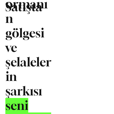
ormanı
Satışta
n
gölgesi
ve
şelaleler
in
şarkısı
seni