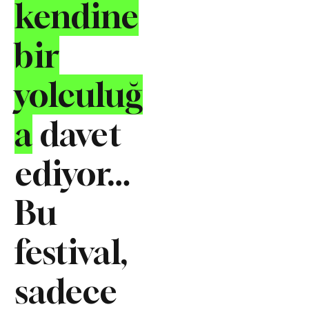
kendine
bir
yolculuğ
a
davet
ediyor…
Bu
festival,
sadece