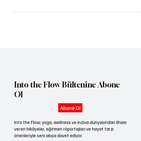
Yoga Sūtraları’nda īśvara-praṇidhāna, yani Tanrı’ya adanmışlık ve
ibadet, en dikkat çekici kavramlardan biridir.
Into the Flow Bültenine Abone
Ol
Abone Ol
Into the Flow; yoga, wellness ve inziva dünyasından ilham